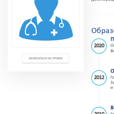
Образ
П
2020
О
ф
ЗАПИСАТЬСЯ НА ПРИЕМ
О
2012
Г
З
и
В