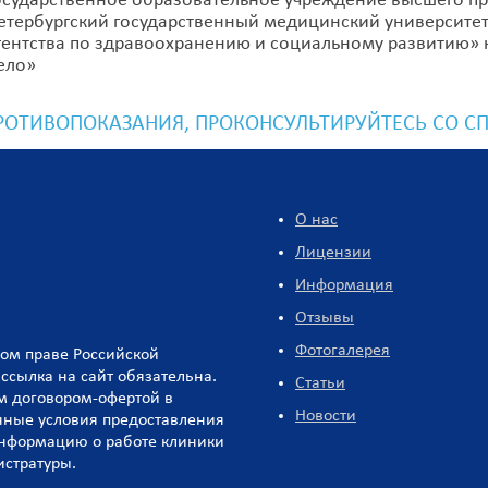
осударственное образовательное учреждение высшего п
етербургский государственный медицинский университет
гентства по здравоохранению и социальному развитию» 
ело»
ОТИВОПОКАЗАНИЯ, ПРОКОНСУЛЬТИРУЙТЕСЬ СО С
О нас
Лицензии
Информация
Отзывы
Фотогалерея
ком праве Российской
ссылка на сайт обязательна.
Статьи
м договором-офертой в
Новости
венные условия предоставления
информацию о работе клиники
истратуры.