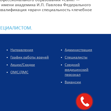
рофессионального образования «Санкт —
 имени академика И.П. Павлова Федерального
квалификация «врач» специальность «лечебное
ПЕЦИАЛИСТОМ.
Направления
Администрация
График работы врачей
Специалисты
Акции/Скидки
Средний
медицинский
ОМС/ДМС
персонал
Вакансии
Заказать
звонок