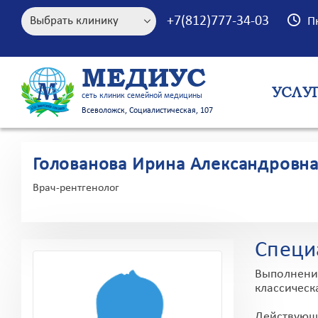
+7(812)777-34-03
П
МЕДИУС
УСЛУ
сеть клиник семейной медицины
Всеволожск, Социалистическая, 107
Голованова Ирина Александровн
Врач-рентгенолог
Специ
Выполнение
классическ
Действующи