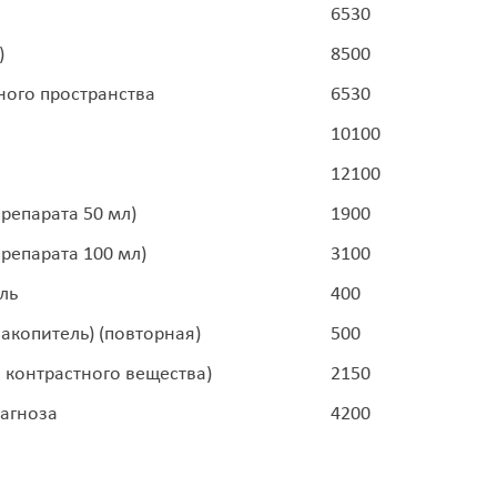
6530
)
8500
ого пространства
6530
10100
12100
репарата 50 мл)
1900
репарата 100 мл)
3100
ль
400
акопитель) (повторная)
500
я контрастного вещества)
2150
иагноза
4200