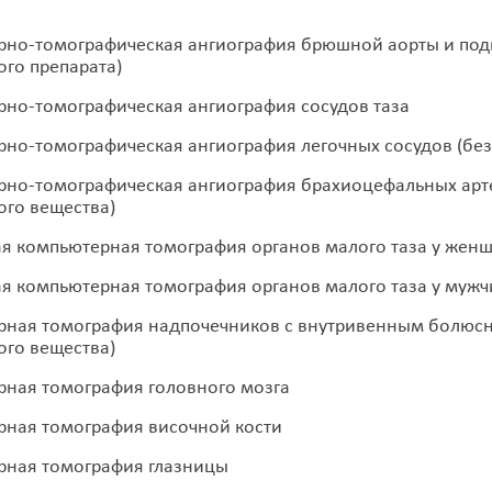
но-томографическая ангиография брюшной аорты и подв
ого препарата)
но-томографическая ангиография сосудов таза
но-томографическая ангиография легочных сосудов (без 
но-томографическая ангиография брахиоцефальных артер
ого вещества)
я компьютерная томография органов малого таза у жен
я компьютерная томография органов малого таза у мужч
ная томография надпочечников с внутривенным болюсн
ого вещества)
ная томография головного мозга
ная томография височной кости
рная томография глазницы