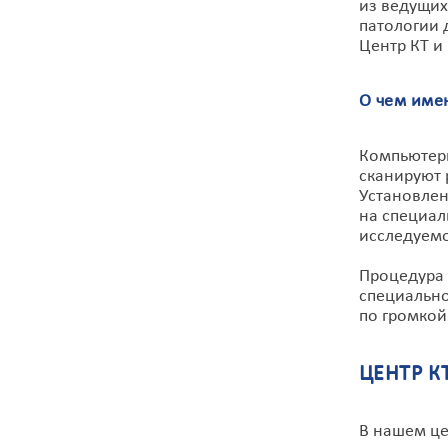
из ведущих
патологии 
Центр КТ и
О чем име
Компьютерн
сканируют 
Установлен
на специал
исследуемо
Процедура 
специально
по громкой
ЦЕНТР К
В нашем це