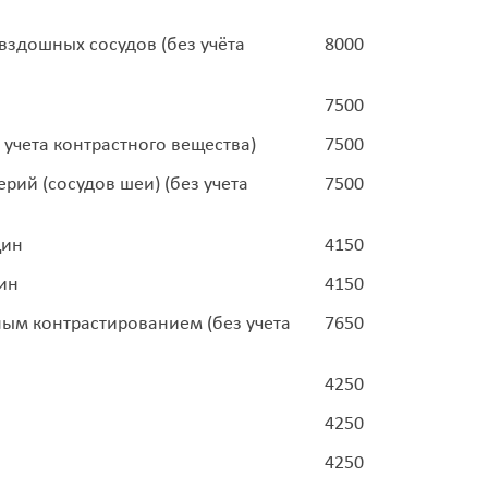
здошных сосудов (без учёта
8000
7500
учета контрастного вещества)
7500
ий (сосудов шеи) (без учета
7500
щин
4150
ин
4150
ым контрастированием (без учета
7650
4250
4250
4250