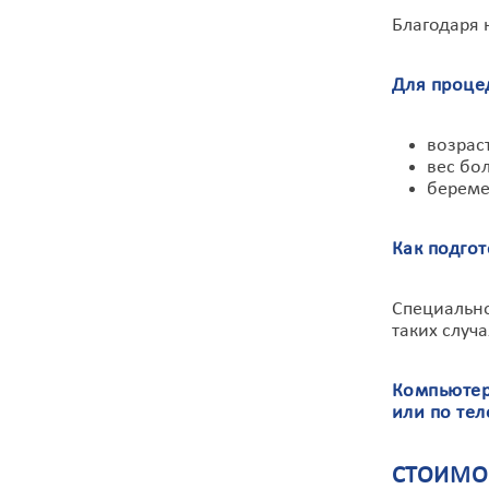
Благодаря 
Для проце
возраст
вес бол
береме
Как подго
Специально
таких случ
Компьютер
или по те
СТОИМОС