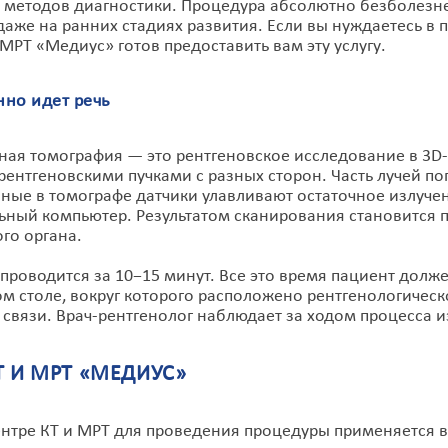
 методов диагностики. Процедура абсолютно безболезне
даже на ранних стадиях развития. Если вы нуждаетесь в
 МРТ «Медиус» готов предоставить вам эту услугу.
нно идет речь
ая томография — это рентгеновское исследование в 3D
рентгеновскими пучками с разных сторон. Часть лучей пог
ные в томографе датчики улавливают остаточное излучен
ьный компьютер. Результатом сканирования становится 
го органа.
проводится за 10−15 минут. Все это время пациент дол
м столе, вокруг которого расположено рентгенологичес
 связи. Врач-рентгенолог наблюдает за ходом процесса и
Т И МРТ «МЕДИУС»
нтре КТ и МРТ для проведения процедуры применяется 